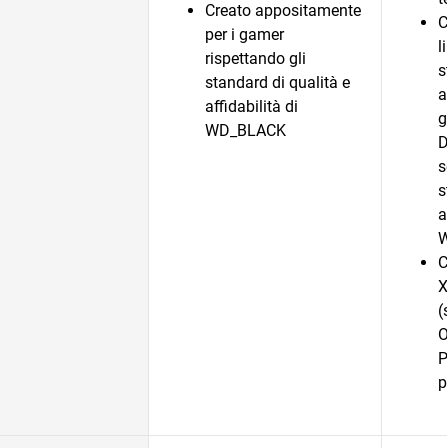
Creato appositamente
C
per i gamer
l
rispettando gli
s
standard di qualità e
a
affidabilità di
g
WD_BLACK
D
s
s
a
C
X
(
O
P
p