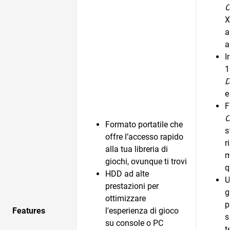
C
X
a
a
I
1
D
e
F
C
Formato portatile che
s
offre l’accesso rapido
r
alla tua libreria di
m
giochi, ovunque ti trovi
q
HDD ad alte
U
prestazioni per
g
ottimizzare
p
Features
l'esperienza di gioco
s
su console o PC
t