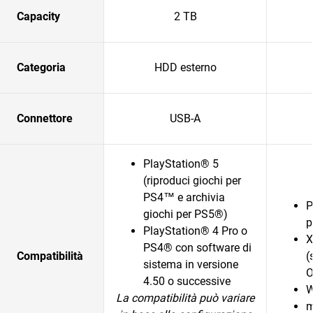
Capacity
2 TB
Categoria
HDD esterno
Connettore
USB-A
PlayStation® 5
(riproduci giochi per
PS4™ e archivia
P
giochi per PS5®)
p
PlayStation® 4 Pro o
X
PS4® con software di
Compatibilità
(
sistema in versione
O
4.50 o successive
W
La compatibilità può variare
m