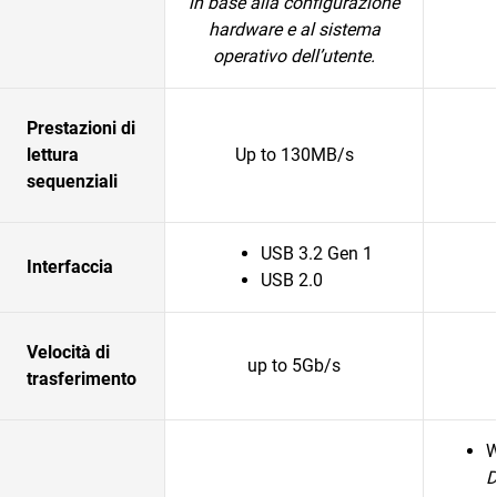
in base alla configurazione
hardware e al sistema
operativo dell’utente.
Prestazioni di
lettura
Up to 130MB/s
sequenziali
USB 3.2 Gen 1
Interfaccia
USB 2.0
Velocità di
up to 5Gb/s
trasferimento
D