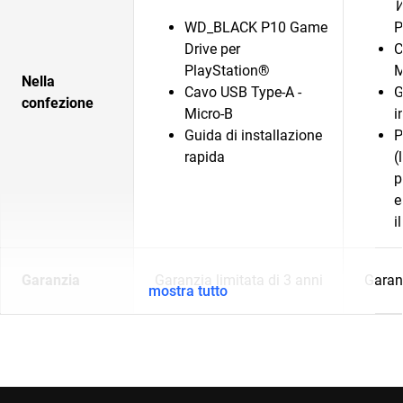
WD_BLACK P10 Game
P
Drive per
C
PlayStation®
M
Nella
Cavo USB Type-A -
G
confezione
Micro-B
i
Guida di installazione
P
rapida
(
p
e
i
Garanzia
Garanzia limitata di 3 anni
Garanz
mostra tutto