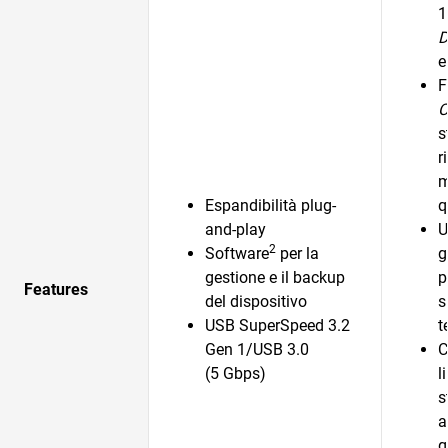
1
D
e
F
C
s
r
m
Espandibilità plug-
q
and-play
U
2
Software
per la
g
gestione e il backup
p
Features
del dispositivo
s
USB SuperSpeed 3.2
t
Gen 1/USB 3.0
C
(5 Gbps)
l
s
a
g