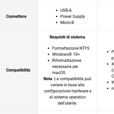
USB-A
Connettore
Power Supply
Micro-B
Requisiti di sistema
Formattazione NTFS
P
Windows® 10+
p
Riformattazione
X
necessaria per
Compatibilità
(
macOS.
O
Nota
: La compatibilità può
W
variare in base alla
m
configurazione hardware e
al sistema operativo
dell'utente.