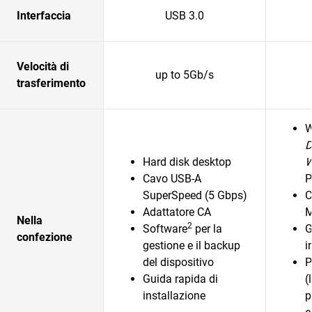
Interfaccia
USB 3.0
Velocità di
up to 5Gb/s
trasferimento
D
Hard disk desktop
Cavo USB-A
P
SuperSpeed (5 Gbps)
C
Adattatore CA
M
Nella
2
Software
per la
G
confezione
gestione e il backup
i
del dispositivo
P
Guida rapida di
(
installazione
p