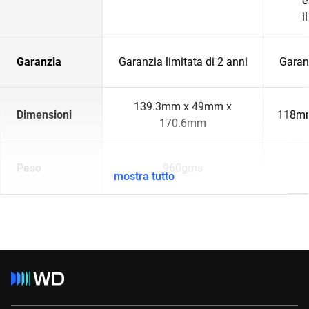
e
i
Garanzia
Garanzia limitata di 2 anni
Garanz
139.3mm x 49mm x
Dimensioni
118mm
170.6mm
Peso
960gms
mostra tutto