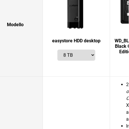
Modello
easystore HDD desktop
WD_BLA
Black 
Edit
2
o
C
X
a
a
I