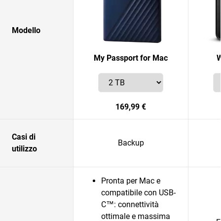
Modello
My Passport for Mac
W
169,99 €
Casi di
Backup
utilizzo
Pronta per Mac e
compatibile con USB-
C™: connettività
ottimale e massima