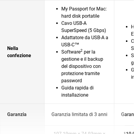
My Passport for Mac:
hard disk portatile
Cavo USB-A
H
SuperSpeed (5 Gbps)
E
Adattatore da USB-A a
C
USB-C™
Nella
S
2
Software
per la
confezione
S
gestione e il backup
g
del dispositivo con
G
protezione tramite
i
password
Guida rapida di
installazione
Garanzia
Garanzia limitata di 3 anni
Garanz
107.19mm x 74.93mm x
110.