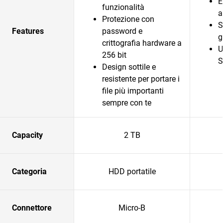
E
funzionalità
a
Protezione con
S
Features
password e
g
crittografia hardware a
U
256 bit
S
Design sottile e
resistente per portare i
file più importanti
sempre con te
Capacity
2 TB
Categoria
HDD portatile
Connettore
Micro-B