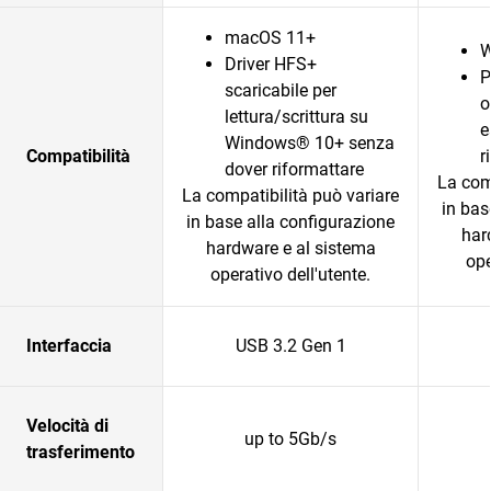
macOS 11+
W
Driver HFS+
P
scaricabile per
o
lettura/scrittura su
e
Windows® 10+ senza
Compatibilità
r
dover riformattare
La com
La compatibilità può variare
in bas
in base alla configurazione
har
hardware e al sistema
ope
operativo dell'utente.
Interfaccia
USB 3.2 Gen 1
Velocità di
up to 5Gb/s
trasferimento