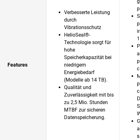
g
p
Verbesserte Leistung
S
durch
p
Vibrationsschutz
i
HelioSeal®-
1
Technologie sorgt für
P
hohe
a
Speicherkapazität bei
p
Features
niedrigem
c
Energiebedarf
M
(Modelle ab 14 TB).
p
Qualität und
c
Zuverlässigkeit mit bis
D
zu 2,5 Mio. Stunden
S
MTBF zur sicheren
W
Datenspeicherung.
G
a
s