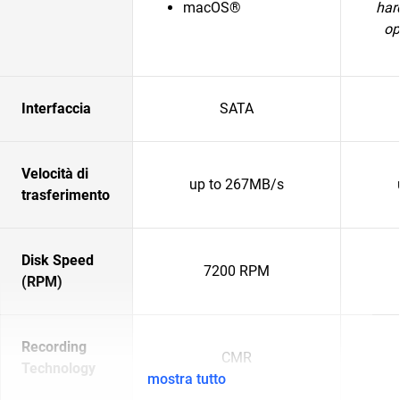
macOS®
har
op
Interfaccia
SATA
Velocità di
up to 267MB/s
trasferimento
Disk Speed
7200 RPM
(RPM)
Recording
CMR
Technology
mostra tutto