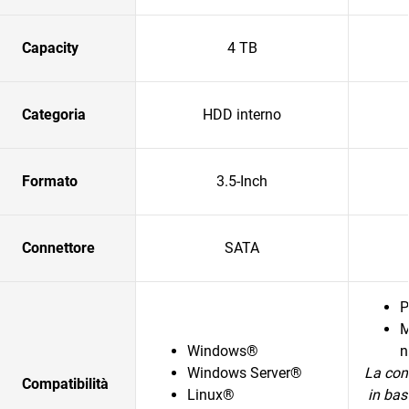
Capacity
4 TB
Categoria
HDD interno
Formato
3.5-Inch
Connettore
SATA
P
M
Windows®
n
Windows Server®
La com
Compatibilità
Linux®
in bas