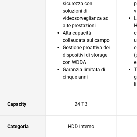
sicurezza con
p
soluzioni di
v
videosorveglianza ad
L
alte prestazioni
H
Alta capacità
c
collaudata sul campo
u
Gestione proattiva dei
e
dispositivi di storage
(
con WDDA
e
Garanzia limitata di
T
cinque anni
g
l
Capacity
24 TB
Categoria
HDD interno