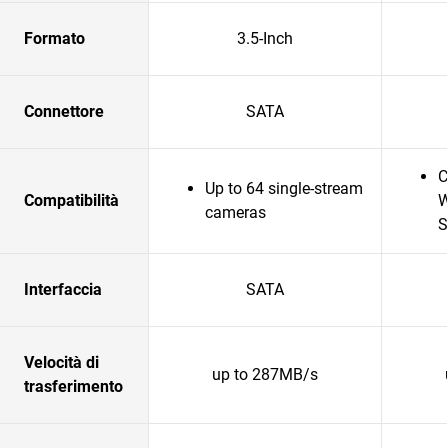
Formato
3.5-Inch
Connettore
SATA
C
Up to 64 single-stream
Compatibilità
W
cameras
S
Interfaccia
SATA
Velocità di
up to 287MB/s
trasferimento