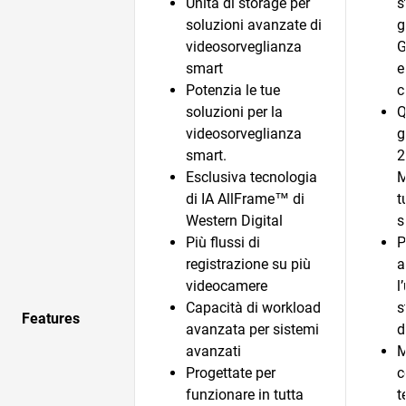
Unità di storage per
s
soluzioni avanzate di
g
videosorveglianza
G
smart
e
Potenzia le tue
c
soluzioni per la
Q
videosorveglianza
g
smart.
2
Esclusiva tecnologia
M
di IA AllFrame™ di
t
Western Digital
s
Più flussi di
P
registrazione su più
a
videocamere
l
Capacità di workload
s
Features
avanzata per sistemi
d
avanzati
M
Progettate per
c
funzionare in tutta
t