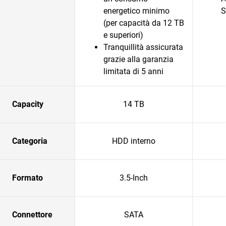
energetico minimo
S
(per capacità da 12 TB
e superiori)
Tranquillità assicurata
grazie alla garanzia
limitata di 5 anni
Capacity
14 TB
Categoria
HDD interno
Formato
3.5-Inch
Connettore
SATA