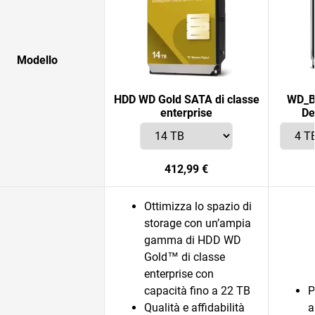
Modello
HDD WD Gold SATA di classe
WD_B
enterprise
De
412,99 €
Ottimizza lo spazio di
storage con un’ampia
gamma di HDD WD
Gold™ di classe
enterprise con
capacità fino a 22 TB
P
Qualità e affidabilità
a