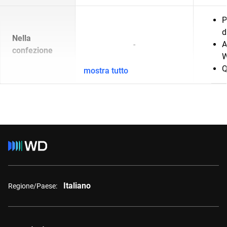
P
d
Nella
-
A
confezione
W
Q
mostra tutto
Italiano
Regione/Paese: