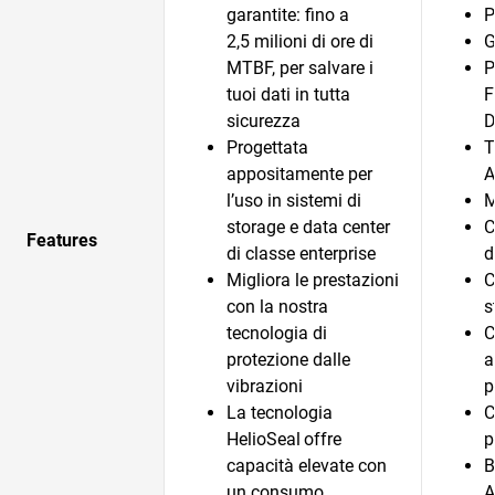
garantite: fino a
P
2,5 milioni di ore di
G
MTBF, per salvare i
P
tuoi dati in tutta
F
sicurezza
D
Progettata
T
appositamente per
A
l’uso in sistemi di
M
storage e data center
C
Features
di classe enterprise
d
Migliora le prestazioni
C
con la nostra
s
tecnologia di
C
protezione dalle
a
vibrazioni
p
La tecnologia
C
HelioSeal
offre
p
capacità elevate con
B
un consumo
A