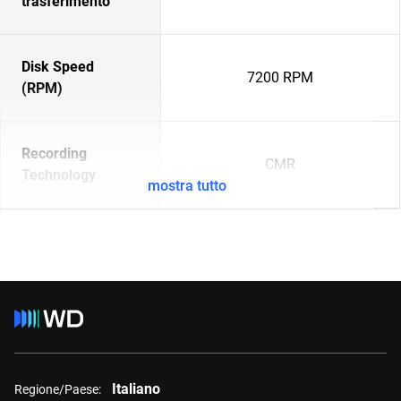
trasferimento
Disk Speed
7200 RPM
(RPM)
Recording
CMR
Technology
mostra tutto
Italiano
Regione/Paese: