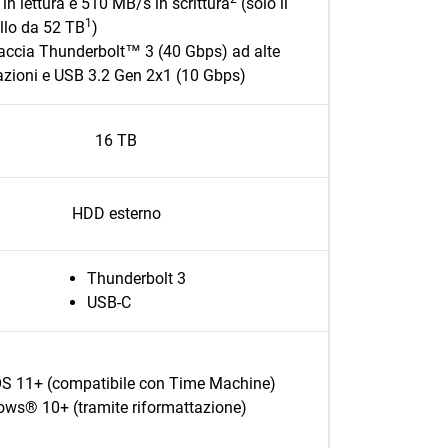
in lettura e 510 MB/s in scrittura
(solo il
1
lo da 52 TB
)
faccia Thunderbolt™ 3 (40 Gbps) ad alte
azioni e USB 3.2 Gen 2x1 (10 Gbps)
16 TB
HDD esterno
Thunderbolt 3
USB-C
 11+ (compatibile con Time Machine)
ws® 10+ (tramite riformattazione)