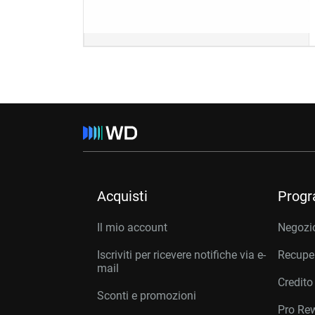
Acquisti
Prog
Il mio account
Negozio
Iscriviti per ricevere notifiche via e-
Recuper
mail
Credito
Sconti e promozioni
Pro Re