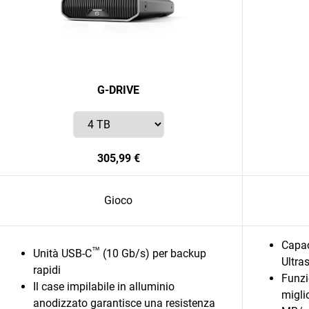
G-DRIVE
305,99 €
Gioco
Capac
™
Unità USB-C
(10 Gb/s) per backup
Ultra
rapidi
Funzi
Il case impilabile in alluminio
migli
anodizzato garantisce una resistenza