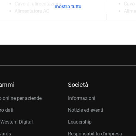
Cavo di alimentazione
Cavo 
mostra tutto
Alimentatore AC
Alime
rammi
Società
 online per aziende
Informazioni
o dati
Notizie ed eventi
 Western Digital
Leadership
wards
Responsabilità d’impresa