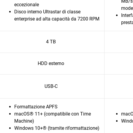
MB/s 
eccezionale
model
Disco interno Ultrastar di classe
Inter
enterprise ad alta capacità da 7200 RPM
prest
4 TB
HDD esterno
USB-C
Formattazione APFS
macOS® 11+ (compatibile con Time
macOS
Machine)
Windo
Windows 10+® (tramite riformattazione)