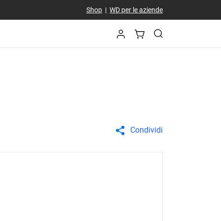
Shop
|
WD per le aziende
Condividi