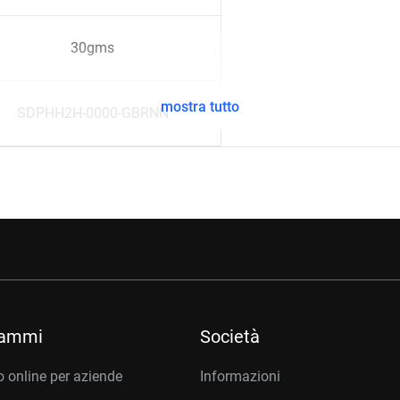
30gms
mostra tutto
SDPHH2H-0000-GBRNN
rammi
Società
 online per aziende
Informazioni