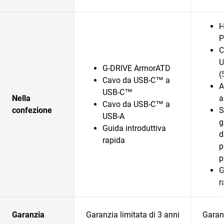
H
P
C
U
G-DRIVE ArmorATD
(
Cavo da USB-C™ a
A
USB-C™
Nella
a
Cavo da USB-C™ a
confezione
S
USB-A
g
Guida introduttiva
d
rapida
p
p
G
r
Garanzia
Garanzia limitata di 3 anni
Garanz