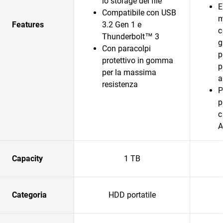
lo storage dei file
E
Compatibile con USB
m
Features
3.2 Gen 1 e
c
Thunderbolt™ 3
g
Con paracolpi
p
protettivo in gomma
p
per la massima
a
resistenza
P
p
c
A
Capacity
1 TB
Categoria
HDD portatile