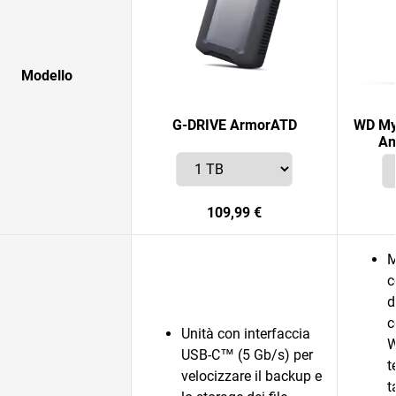
Modello
G-DRIVE ArmorATD
WD My 
An
109,99 €
M
c
d
c
Unità con interfaccia
W
USB-C™ (5 Gb/s) per
t
velocizzare il backup e
t