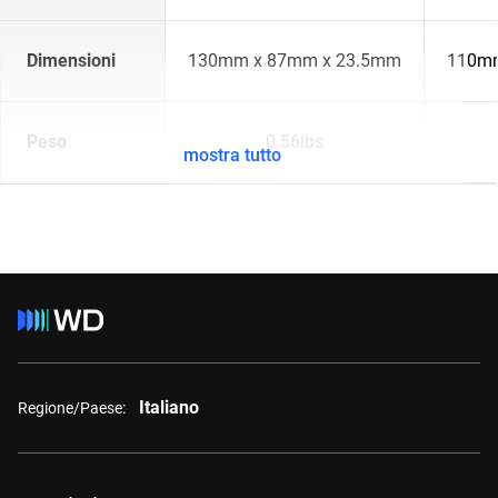
Dimensioni
130mm x 87mm x 23.5mm
110mm
Peso
0.56lbs
mostra tutto
Italiano
Regione/Paese: