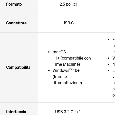
Formato
2,5 pollici
Connettore
USB-C
F
p
macOS
i
11+ (compatibile con
W
Time Machine)
m
Compatibilità
®
Windows
10+
L
(tramite
v
riformattazione)
c
h
o
Interfaccia
USB 3.2 Gen 1