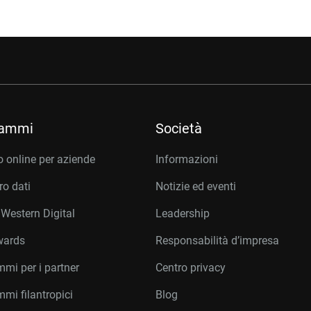
rammi
Società
 online per aziende
Informazioni
o dati
Notizie ed eventi
 Western Digital
Leadership
wards
Responsabilità d’impresa
mi per i partner
Centro privacy
mi filantropici
Blog