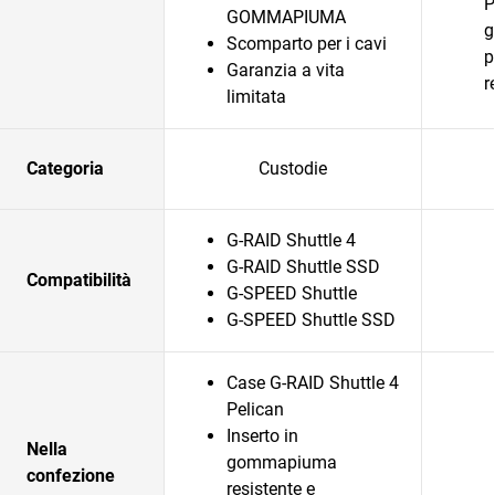
P
GOMMAPIUMA
g
Scomparto per i cavi
p
Garanzia a vita
r
limitata
Categoria
Custodie
G-RAID Shuttle 4
G-RAID Shuttle SSD
Compatibilità
G-SPEED Shuttle
G-SPEED Shuttle SSD
Case G-RAID Shuttle 4
Pelican
Inserto in
Nella
gommapiuma
confezione
resistente e