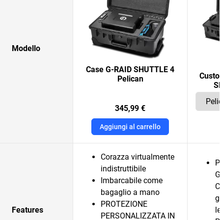
Modello
Case G-RAID SHUTTLE 4
Custo
Pelican
S
345,99 €
Aggiungi al carrello
Corazza virtualmente
P
indistruttibile
G
Imbarcabile come
C
bagaglio a mano
g
PROTEZIONE
Features
l
PERSONALIZZATA IN