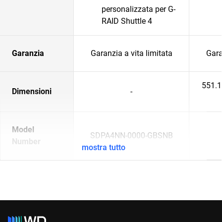
personalizzata per G-
RAID Shuttle 4
Garanzia
Garanzia a vita limitata
Gara
551.
Dimensioni
-
Model
SDPA4NN-0000-GBSNB
Number
mostra tutto