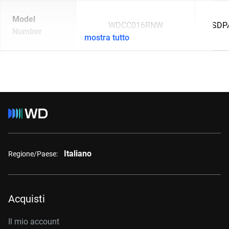
Model
WDCC016RNW
SDP
Number
mostra tutto
Italiano
Regione/Paese:
Acquisti
Il mio account