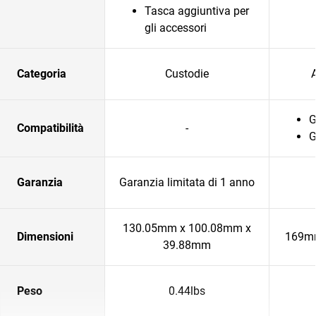
Tasca aggiuntiva per
gli accessori
Categoria
Custodie
A
G
Compatibilità
-
G
Garanzia
Garanzia limitata di 1 anno
130.05mm x 100.08mm x
Dimensioni
169m
39.88mm
Peso
0.44lbs