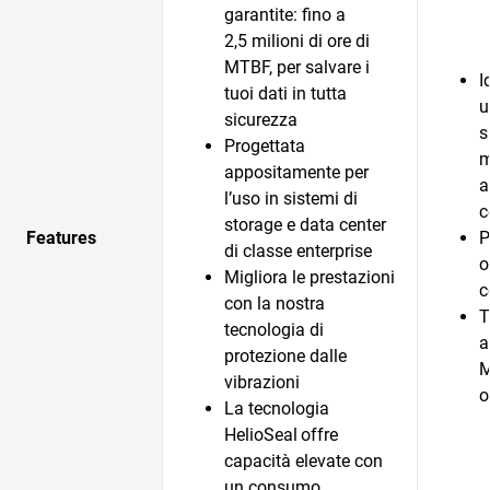
garantite: fino a
2,5 milioni di ore di
MTBF, per salvare i
I
tuoi dati in tutta
u
sicurezza
s
Progettata
m
appositamente per
a
l’uso in sistemi di
c
storage e data center
Features
P
di classe enterprise
o
Migliora le prestazioni
c
con la nostra
T
tecnologia di
a
protezione dalle
M
vibrazioni
o
La tecnologia
HelioSeal
offre
capacità elevate con
un consumo