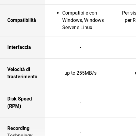
Compatibile con
Per si
Compatibilità
Windows, Windows
per 
Server e Linux
Interfaccia
-
Velocità di
up to 255MB/s
trasferimento
Disk Speed
-
(RPM)
Recording
-
Technology