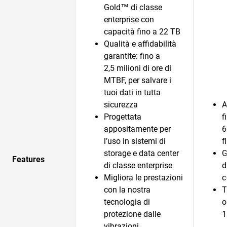
Gold™ di classe
enterprise con
capacità fino a 22 TB
Qualità e affidabilità
garantite: fino a
2,5 milioni di ore di
MTBF, per salvare i
tuoi dati in tutta
sicurezza
A
Progettata
f
appositamente per
6
l’uso in sistemi di
f
storage e data center
G
Features
di classe enterprise
d
Migliora le prestazioni
c
con la nostra
T
tecnologia di
o
protezione dalle
1
vibrazioni