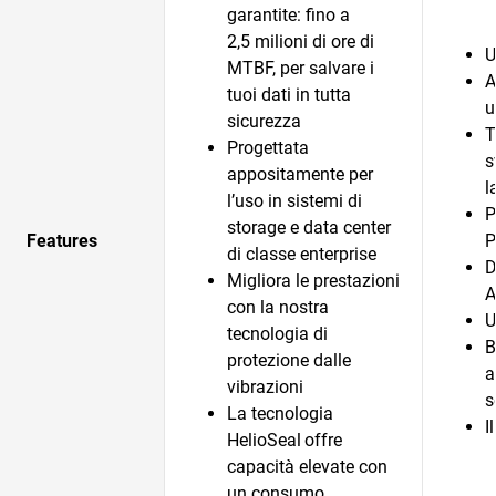
garantite: fino a
2,5 milioni di ore di
U
MTBF, per salvare i
A
tuoi dati in tutta
u
sicurezza
T
Progettata
s
appositamente per
l
l’uso in sistemi di
P
storage e data center
Features
P
di classe enterprise
D
Migliora le prestazioni
A
con la nostra
U
tecnologia di
B
protezione dalle
a
vibrazioni
s
La tecnologia
I
HelioSeal
offre
capacità elevate con
un consumo