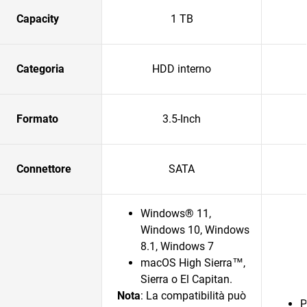
Capacity
1 TB
Categoria
HDD interno
Formato
3.5-Inch
Connettore
SATA
Windows® 11,
Windows 10, Windows
8.1, Windows 7
macOS High Sierra™,
Sierra o El Capitan.
Nota
: La compatibilità può
P