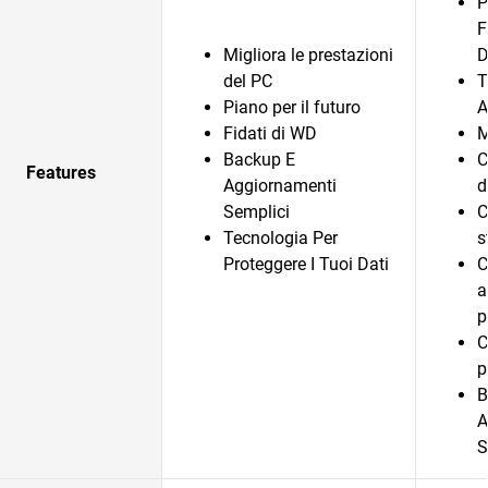
P
F
Migliora le prestazioni
D
del PC
T
Piano per il futuro
A
Fidati di WD
M
Backup E
C
Features
Aggiornamenti
d
Semplici
C
Tecnologia Per
s
Proteggere I Tuoi Dati
C
a
p
C
p
B
A
S