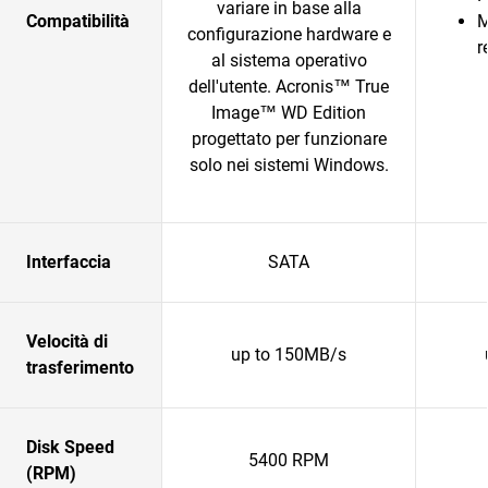
variare in base alla
Compatibilità
M
configurazione hardware e
r
al sistema operativo
dell'utente. Acronis™ True
Image™ WD Edition
progettato per funzionare
solo nei sistemi Windows.
Interfaccia
SATA
Velocità di
up to 150MB/s
trasferimento
Disk Speed
5400 RPM
(RPM)