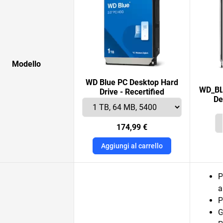
Modello
WD Blue PC Desktop Hard
WD_BL
Drive - Recertified
De
174,99 €
Aggiungi al carrello
P
a
P
G