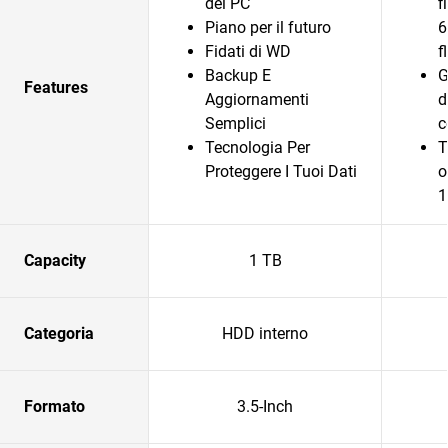
del PC
f
Piano per il futuro
6
Fidati di WD
f
Backup E
G
Features
Aggiornamenti
d
Semplici
c
Tecnologia Per
T
Proteggere I Tuoi Dati
o
1
Capacity
1 TB
Categoria
HDD interno
Formato
3.5-Inch