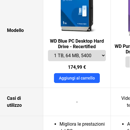
Modello
WD Blue PC Desktop Hard
WD Pur
Drive - Recertified
Dr
174,99 €
Aggiungi al carrello
Casi di
Vid
-
utilizzo
t
Migliora le prestazioni
A