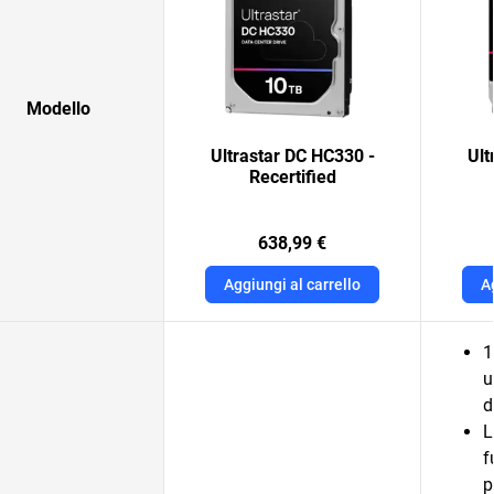
Modello
Ultrastar DC HC330 -
Ult
Recertified
638,99 €
Aggiungi al carrello
A
1
u
d
L
f
p