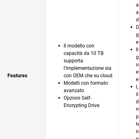
a
a
d
D
g
e
Il modello con
I
capacità da 10 TB
g
supporta
u
l’implementazione sia
e
Features
con OEM che su cloud
e
Modelli con formato
L
avanzato
i
Opzioni Self-
d
Encrypting Drive
m
p
t
n
r