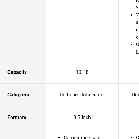
v
V
a
g
c
O
E
Capacity
10 TB
Categoria
Unità per data center
Uni
Formato
3.5-Inch
Compatibile con
C