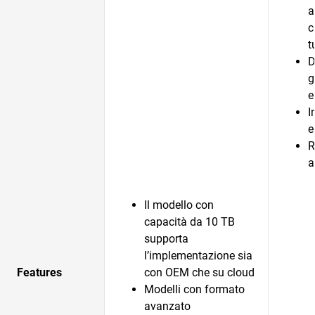
a
c
t
D
g
e
I
e
R
a
Il modello con
capacità da 10 TB
supporta
l’implementazione sia
Features
con OEM che su cloud
Modelli con formato
avanzato