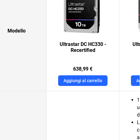
Modello
Ultrastar DC HC330 -
Ult
Recertified
638,99 €
Aggiungi al carrello
A
1
u
d
L
c
a