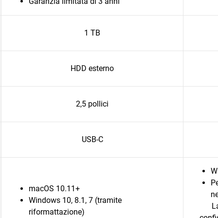
Garanzia limitata di 3 anni
1 TB
HDD esterno
2,5 pollici
USB-C
W
Pe
macOS 10.11+
ne
Windows 10, 8.1, 7 (tramite
L
riformattazione)
confi