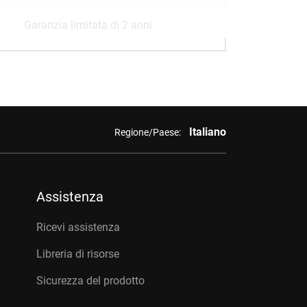
Garanzia limitata di 2 anni
Italiano
Regione/Paese:
Assistenza
Ricevi assistenza
Libreria di risorse
Sicurezza del prodotto