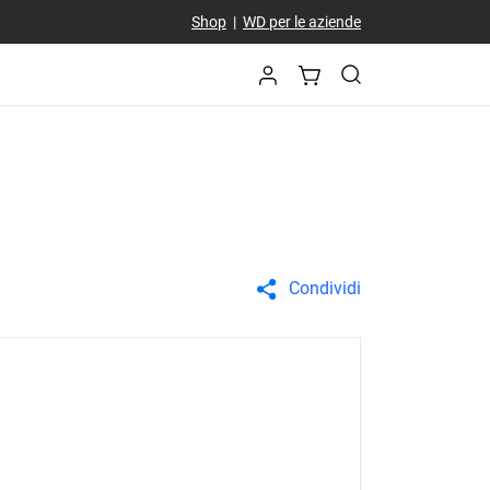
Shop
|
WD per le aziende
Condividi