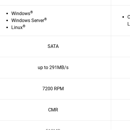
®
Windows
C
®
Windows Server
L
®
Linux
SATA
up to 291MB/s
7200 RPM
CMR