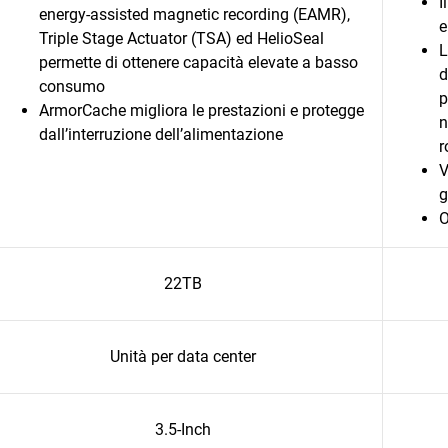
I
energy-assisted magnetic recording (EAMR),
e
Triple Stage Actuator (TSA) ed HelioSeal
L
permette di ottenere capacità elevate a basso
d
consumo
p
ArmorCache migliora le prestazioni e protegge
n
dall’interruzione dell’alimentazione
r
V
g
O
22TB
Unità per data center
3.5-Inch