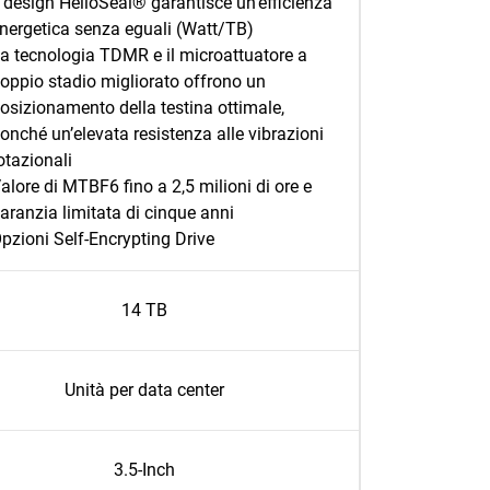
l design HelioSeal® garantisce un’efficienza
nergetica senza eguali (Watt/TB)
a tecnologia TDMR e il microattuatore a
oppio stadio migliorato offrono un
osizionamento della testina ottimale,
onché un’elevata resistenza alle vibrazioni
otazionali
alore di MTBF6 fino a 2,5 milioni di ore e
aranzia limitata di cinque anni
pzioni Self-Encrypting Drive
14 TB
Unità per data center
3.5-Inch