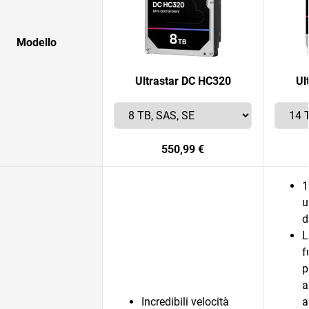
Modello
Ultrastar DC HC320
Ul
550,99 €
1
u
d
L
f
p
a
Incredibili velocità
a