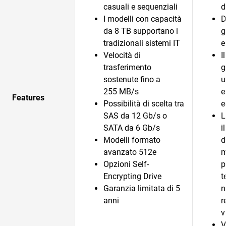
casuali e sequenziali
d
I modelli con capacità
D
da 8 TB supportano i
g
tradizionali sistemi IT
e
Velocità di
I
trasferimento
g
sostenute fino a
u
255 MB/s
e
Features
Possibilità di scelta tra
e
SAS da 12 Gb/s o
L
SATA da 6 Gb/s
i
Modelli formato
d
avanzato 512e
m
Opzioni Self-
p
Encrypting Drive
t
Garanzia limitata di 5
n
anni
r
v
V