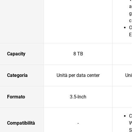
a
g
c
O
E
Capacity
8 TB
Categoria
Unità per data center
Uni
Formato
3.5-Inch
C
Compatibilità
-
W
S