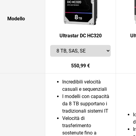
Modello
Ultrastar DC HC320
Ul
550,99 €
Incredibili velocità
casuali e sequenziali
I modelli con capacità
da 8 TB supportano i
tradizionali sistemi IT
I
Velocità di
d
trasferimento
I
sostenute fino a