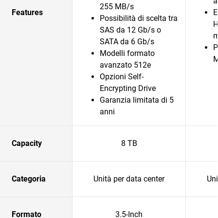
a
255 MB/s
Features
E
Possibilità di scelta tra
H
SAS da 12 Gb/s o
m
SATA da 6 Gb/s
P
Modelli formato
avanzato 512e
Opzioni Self-
Encrypting Drive
Garanzia limitata di 5
anni
Capacity
8 TB
Categoria
Unità per data center
Uni
Formato
3.5-Inch