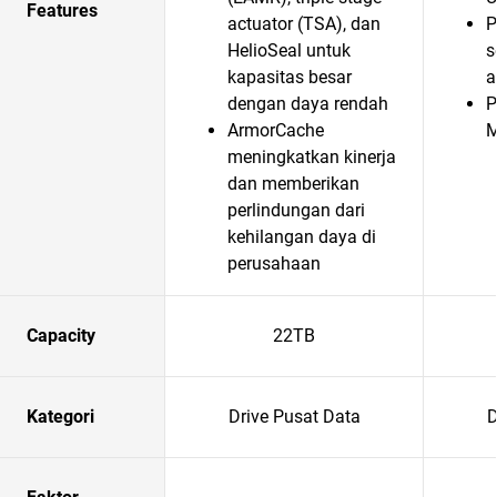
Features
actuator (TSA), dan
P
HelioSeal untuk
s
kapasitas besar
a
dengan daya rendah
P
ArmorCache
meningkatkan kinerja
dan memberikan
perlindungan dari
kehilangan daya di
perusahaan
Capacity
22TB
Kategori
Drive Pusat Data
D