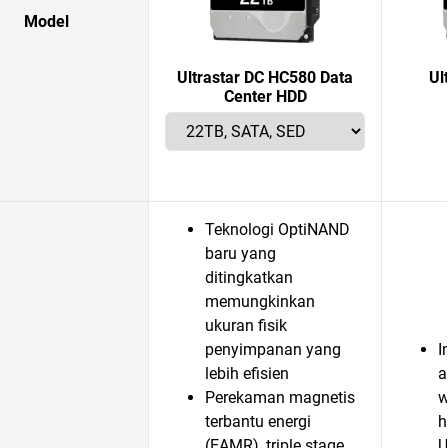
Model
Ultrastar DC HC580 Data
Ul
Center HDD
Teknologi OptiNAND
baru yang
ditingkatkan
memungkinkan
ukuran fisik
penyimpanan yang
I
lebih efisien
a
Perekaman magnetis
w
terbantu energi
h
(EAMR), triple stage
U