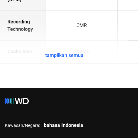
Recording
CMR
Technology
Cache Size
512MB
tampilkan semua
bahasa Indonesia
Kawasan/Negara: