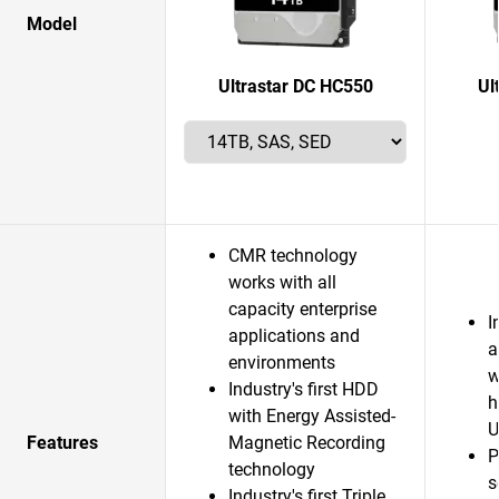
Model
Ultrastar DC HC550
Ul
CMR technology
works with all
capacity enterprise
I
applications and
a
environments
w
Industry's first HDD
h
with Energy Assisted-
U
Features
Magnetic Recording
P
technology
s
Industry's first Triple