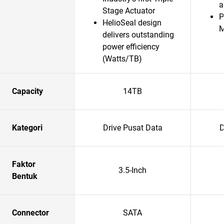
a
Stage Actuator
P
HelioSeal design
delivers outstanding
power efficiency
(Watts/TB)
Capacity
14TB
Kategori
Drive Pusat Data
D
Faktor
3.5-Inch
Bentuk
Connector
SATA