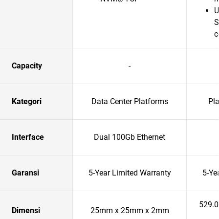
U
S
c
Capacity
-
Kategori
Data Center Platforms
Pl
Interface
Dual 100Gb Ethernet
Garansi
5-Year Limited Warranty
5-Ye
529.
Dimensi
25mm x 25mm x 2mm