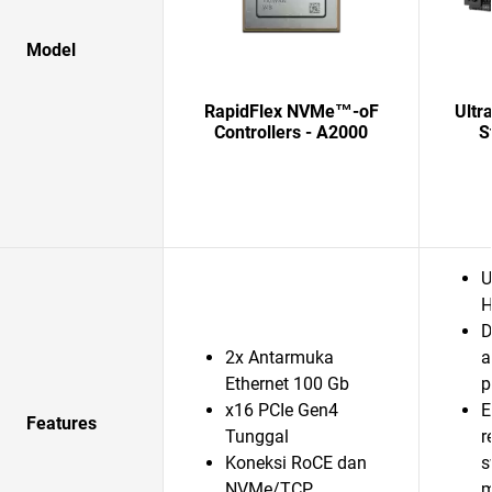
Model
RapidFlex NVMe™-oF
Ultr
Controllers - A2000
S
U
H
D
2x Antarmuka
a
Ethernet 100 Gb
p
x16 PCIe Gen4
E
Features
Tunggal
r
Koneksi RoCE dan
s
NVMe/TCP
m