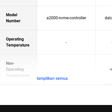
Model
a2000-nvme-controller
data
Number
Operating
-
Temperature
Non-
Operating
-
-
Temperature
tampilkan semua