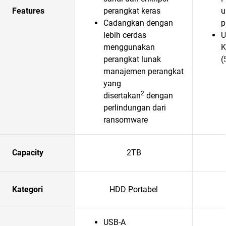
Features
perangkat keras
u
Cadangkan dengan
p
lebih cerdas
U
menggunakan
K
perangkat lunak
(
manajemen perangkat
yang
2
disertakan
dengan
perlindungan dari
ransomware
Capacity
2TB
Kategori
HDD Portabel
USB-A