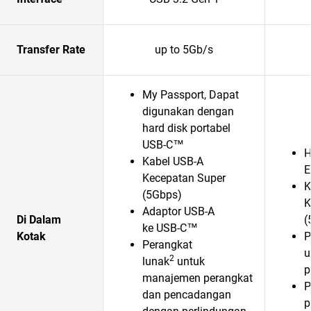
Transfer Rate
up to 5Gb/s
My Passport, Dapat
digunakan dengan
hard disk portabel
USB-C™
H
Kabel USB-A
E
Kecepatan Super
K
(5Gbps)
K
Adaptor USB-A
Di Dalam
(
ke USB-C™
Kotak
P
Perangkat
u
2
lunak
untuk
p
manajemen perangkat
P
dan pencadangan
p