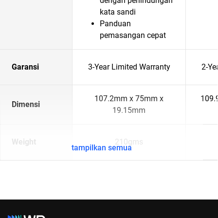
dengan perlindungan
kata sandi
Panduan
pemasangan cepat
Garansi
3-Year Limited Warranty
2-Ye
107.2mm x 75mm x
109.
Dimensi
19.15mm
Weight
210gms
tampilkan semua