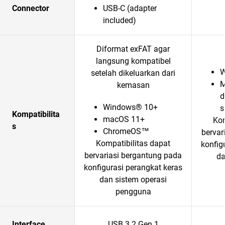
Connector
USB-C (adapter
included)
Diformat exFAT agar
langsung kompatibel
W
setelah dikeluarkan dari
M
kemasan
d
Windows® 10+
s
Kompatibilita
macOS 11+
Kom
s
ChromeOS™
bervar
Kompatibilitas dapat
konfig
bervariasi bergantung pada
da
konfigurasi perangkat keras
dan sistem operasi
pengguna
Interface
USB 3.2 Gen 1