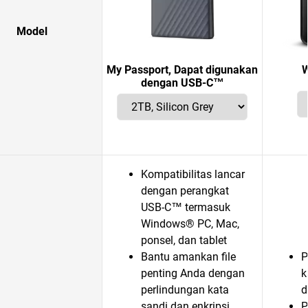
Model
My Passport, Dapat digunakan
W
dengan USB-C™
Kompatibilitas lancar
dengan perangkat
USB-C™ termasuk
Windows® PC, Mac,
ponsel, dan tablet
Bantu amankan file
P
penting Anda dengan
k
perlindungan kata
d
sandi dan enkripsi
P