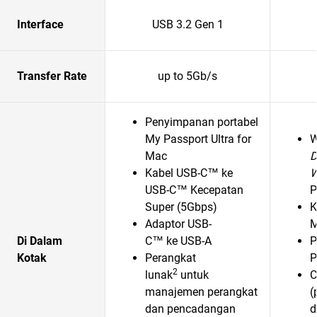
Interface
USB 3.2 Gen 1
Transfer Rate
up to 5Gb/s
Penyimpanan portabel
My Passport Ultra for
Mac
D
Kabel USB-C™ ke
USB-C™ Kecepatan
P
Super (5Gbps)
K
Adaptor USB-
M
Di Dalam
C™ ke USB-A
P
Kotak
Perangkat
P
2
lunak
untuk
C
manajemen perangkat
(
dan pencadangan
d