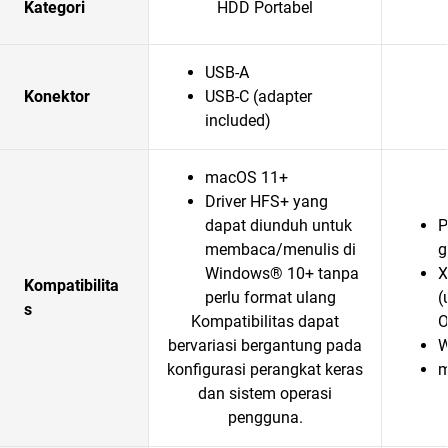
Kategori
HDD Portabel
USB-A
Konektor
USB-C (adapter
included)
macOS 11+
Driver HFS+ yang
dapat diunduh untuk
P
membaca/menulis di
g
Windows® 10+ tanpa
X
Kompatibilita
perlu format ulang
(
s
Kompatibilitas dapat
O
bervariasi bergantung pada
W
konfigurasi perangkat keras
m
dan sistem operasi
pengguna.