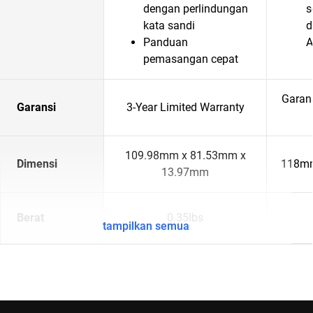
dengan perlindungan
s
kata sandi
d
Panduan
A
pemasangan cepat
Garan
Garansi
3-Year Limited Warranty
109.98mm x 81.53mm x
Dimensi
118mm
13.97mm
Berat
0.35lbs
tampilkan semua