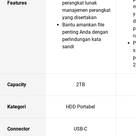
Features
perangkat lunak
m
manajemen perangkat
y
yang disertakan
d
Bantu amankan file
p
penting Anda dengan
r
perlindungan kata
P
sandi
s
p
2
Capacity
2TB
Kategori
HDD Portabel
Connector
USB-C