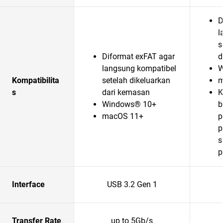
D
l
s
Diformat exFAT agar
d
langsung kompatibel
W
Kompatibilita
setelah dikeluarkan
m
s
dari kemasan
K
Windows® 10+
b
macOS 11+
p
p
s
p
Interface
USB 3.2 Gen 1
Transfer Rate
up to 5Gb/s