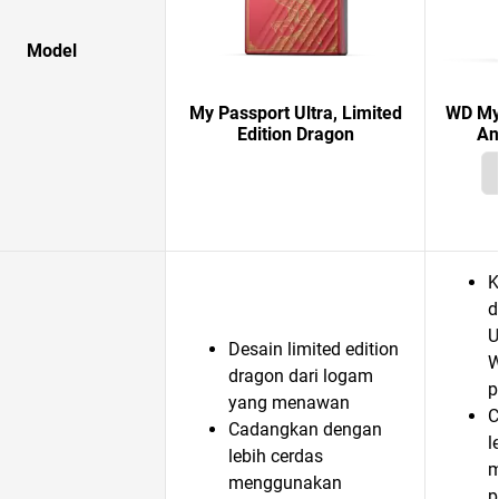
Model
My Passport Ultra, Limited
WD My 
Edition Dragon
An
K
d
U
Desain limited edition
W
dragon dari logam
p
yang menawan
C
Cadangkan dengan
l
lebih cerdas
m
menggunakan
p