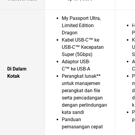
My Passport Ultra,
Limited Edition
H
Dragon
P
Kabel USB-C™ ke
K
USB-C™ Kecepatan
U
Super (5Gbps)
S
Adaptor USB-
A
Di Dalam
C™ ke USB-A
C
Kotak
Perangkat lunak**
P
untuk manajemen
m
perangkat dan file
d
serta pencadangan
d
dengan perlindungan
k
kata sandi
P
Panduan
p
pemasangan cepat