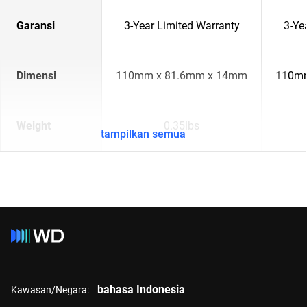
Garansi
3-Year Limited Warranty
3-Ye
Dimensi
110mm x 81.6mm x 14mm
110mm
Weight
0.35lbs
tampilkan semua
bahasa Indonesia
Kawasan/Negara: