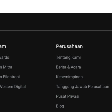
ram
Perusahaan
wards
Tentang Kami
m Mitra
Berita & Acara
 Filantropi
Kepemimpinan
estern Digital
Tanggung Jawab Perusahaan
Pusat Privasi
Blog