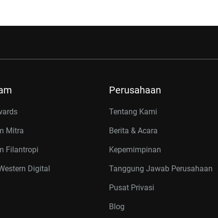
ram
Perusahaan
wards
Tentang Kami
m Mitra
Berita & Acara
 Filantropi
Kepemimpinan
estern Digital
Tanggung Jawab Perusahaan
Pusat Privasi
Blog