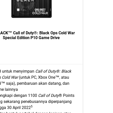
CK™ Call of Duty®: Black Ops Cold War
Special Edition P10 Game Drive
B untuk menyimpan
Call of Duty®: Black
 Cold War
(untuk PC, Xbox One™, atau
™ saja), pembaruan akan datang, dan
e lainnya
engkapi dengan 1100
Call of Duty
® Points
g sekarang penebusannya diperpanjang
5
gga 30 April 2022