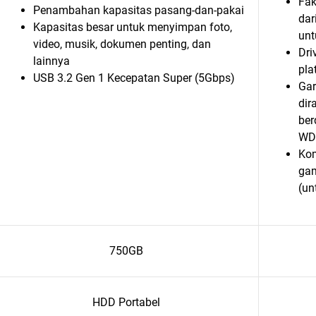
Fak
Penambahan kapasitas pasang-dan-pakai
dar
Kapasitas besar untuk menyimpan foto,
unt
video, musik, dokumen penting, dan
Dri
lainnya
pla
USB 3.2 Gen 1 Kecepatan Super (5Gbps)
Gar
dir
ber
WD
Kom
gam
(un
750GB
HDD Portabel