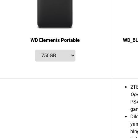
WD Elements Portable
WD_BLA
2T
Ops
PS4
gam
Dil
yan
hin