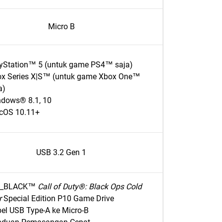
Micro B
yStation™ 5 (untuk game PS4™ saja)
x Series X|S™ (untuk game Xbox One™
a)
dows® 8.1, 10
cOS 10.11+
USB 3.2 Gen 1
_BLACK™
Call of Duty®: Black Ops Cold
r
Special Edition P10 Game Drive
el USB Type-A ke Micro-B