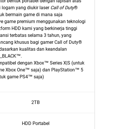
tor bentuk portabel dengan lapisan atas
i logam yang diukir laser
Call of Duty
®
uk bermain game di mana saja
ve game premium menggunakan teknologi
tform HDD kami yang berkinerja tinggi
ansi terbatas selama 3 tahun, yang
ancang khusus bagi gamer Call of Duty®
dasarkan kualitas dan keandalan
_BLACK™.
patibel dengan Xbox™ Series X|S (untuk
e Xbox One™ saja) dan PlayStation™ 5
tuk game PS4™ saja)
2TB
HDD Portabel