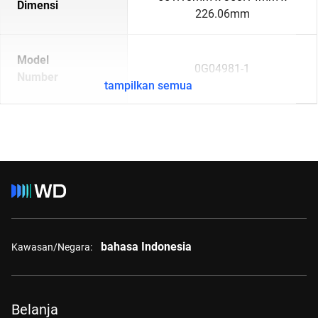
Dimensi
226.06mm
Model
0G04981-1
Number
tampilkan semua
bahasa Indonesia
Kawasan/Negara:
Belanja