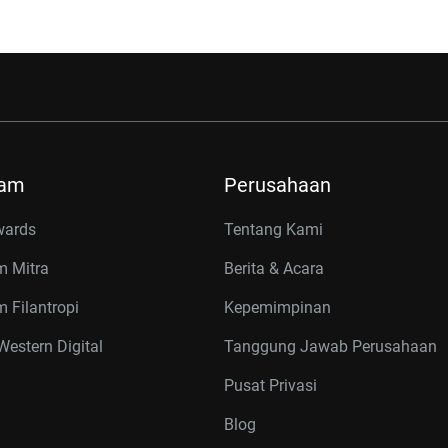
ram
Perusahaan
wards
Tentang Kami
m Mitra
Berita & Acara
 Filantropi
Kepemimpinan
estern Digital
Tanggung Jawab Perusahaan
Pusat Privasi
Blog