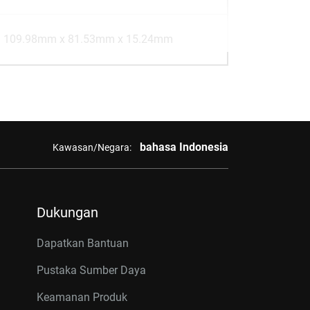
109.98mm x 81.53mm x 15.24mm
bahasa Indonesia
Kawasan/Negara:
Dukungan
Dapatkan Bantuan
Pustaka Sumber Daya
Keamanan Produk