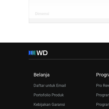
Dimensi
Belanja
Prog
Daftar untuk Email
Pro Re
Portofolio Produk
Progra
Kebijakan Garansi
Program