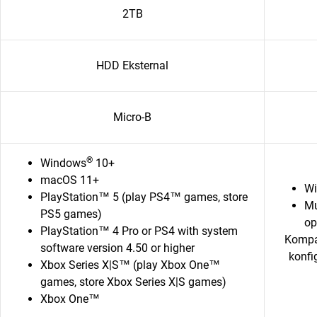
2TB
HDD Eksternal
Micro-B
®
Windows
10+
macOS 11+
W
PlayStation™ 5 (play PS4™ games, store
Mu
PS5 games)
op
PlayStation™ 4 Pro or PS4 with system
Kompat
software version 4.50 or higher
konfi
Xbox Series X|S™ (play Xbox One™
games, store Xbox Series X|S games)
Xbox One™