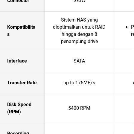
Connector
SATA
Sistem NAS yang
Kompatibilita
dioptimalkan untuk RAID
P
s
hingga dengan 8
r
penampung drive
Interface
SATA
Transfer Rate
up to 175MB/s
Disk Speed
5400 RPM
(RPM)
Recording