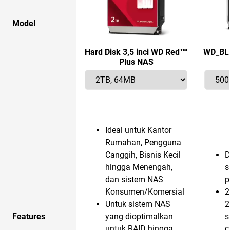
Model
Hard Disk 3,5 inci WD Red™
WD_BLA
Plus NAS
Ideal untuk Kantor
Rumahan, Pengguna
Canggih, Bisnis Kecil
D
hingga Menengah,
s
dan sistem NAS
p
Konsumen/Komersial
2
Untuk sistem NAS
2
Features
yang dioptimalkan
s
untuk RAID hingga
c