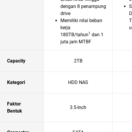
dengan 8 penampung
S
drive
D
Memiliki nilai beban
T
kerja
u
1
180TB/tahun
dan 1
juta jam MTBF
Capacity
2TB
Kategori
HDD NAS
Faktor
3.5-Inch
Bentuk