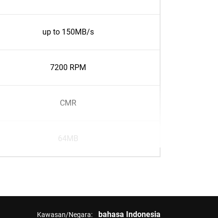
up to 150MB/s
7200 RPM
CMR
64MB
bahasa Indonesia
Kawasan/Negara: