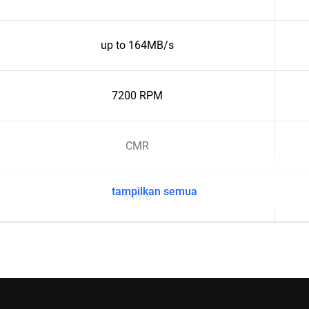
up to 164MB/s
7200 RPM
CMR
tampilkan semua
64MB