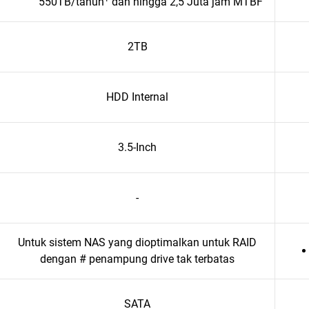
550TB/tahuh
dan hingga 2,5 Juta jam MTBF
2TB
HDD Internal
3.5-Inch
-
Untuk sistem NAS yang dioptimalkan untuk RAID
dengan # penampung drive tak terbatas
SATA