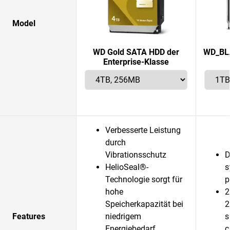
Model
WD Gold SATA HDD der
WD_BLA
Enterprise-Klasse
Verbesserte Leistung
durch
Vibrationsschutz
D
HelioSeal®-
s
Technologie sorgt für
p
hohe
2
Speicherkapazität bei
2
Features
niedrigem
s
Energiebedarf
c