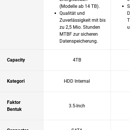
(Modelle ab 14 TB).
S
Qualität und
D
Zuverlässigkeit mit bis
T
zu 2,5 Mio. Stunden
u
MTBF zur sicheren
Datenspeicherung.
Capacity
4TB
Kategori
HDD Internal
Faktor
3.5-Inch
Bentuk