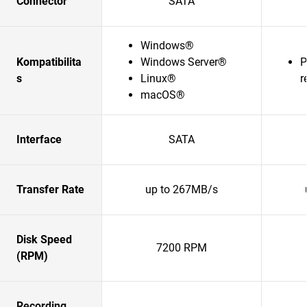
Connector
SATA
Windows®
Kompatibilita
Windows Server®
P
s
Linux®
r
macOS®
Interface
SATA
Transfer Rate
up to 267MB/s
Disk Speed
7200 RPM
(RPM)
Recording