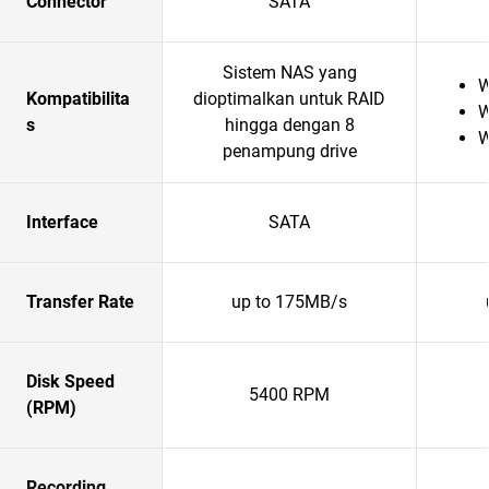
Connector
SATA
Sistem NAS yang
W
Kompatibilita
dioptimalkan untuk RAID
W
s
hingga dengan 8
W
penampung drive
Interface
SATA
Transfer Rate
up to 175MB/s
Disk Speed
5400 RPM
(RPM)
Recording