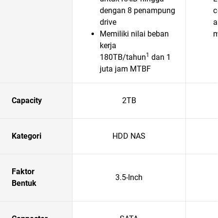
dengan 8 penampung
c
drive
a
Memiliki nilai beban
m
kerja
1
180TB/tahun
dan 1
juta jam MTBF
Capacity
2TB
Kategori
HDD NAS
Faktor
3.5-Inch
Bentuk