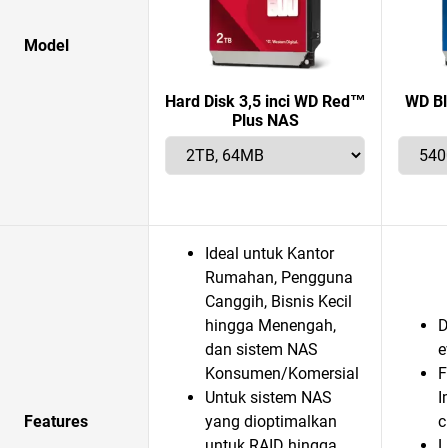
Model
Hard Disk 3,5 inci WD Red™
WD Bl
Plus NAS
Ideal untuk Kantor
Rumahan, Pengguna
Canggih, Bisnis Kecil
hingga Menengah,
D
dan sistem NAS
e
Konsumen/Komersial
F
Untuk sistem NAS
I
Features
yang dioptimalkan
c
untuk RAID hingga
L