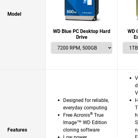
Model
WD Blue PC Desktop Hard
WD G
Drive
E
V
d
V
Designed for reliable,
H
everyday computing
T
®
Free Acronis
True
h
Image™ WD Edition
S
Features
cloning software
n
Low power
E