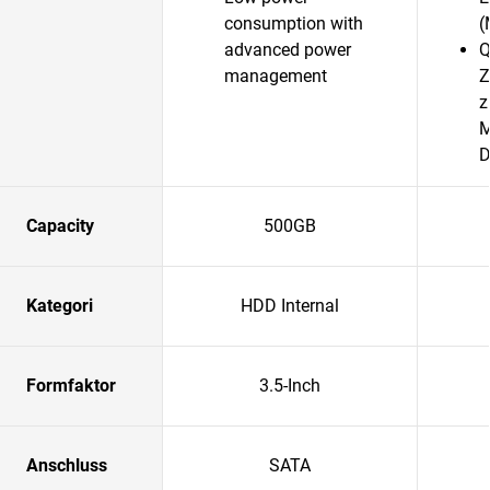
consumption with
(
advanced power
Q
management
Z
z
M
D
Capacity
500GB
Kategori
HDD Internal
Formfaktor
3.5-Inch
Anschluss
SATA