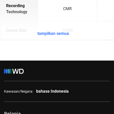
Recording
CMR
Technology
Cache Size
32MB
tampilkan semua
bahasa Indonesia
Kawasan/Negara:
Belanja