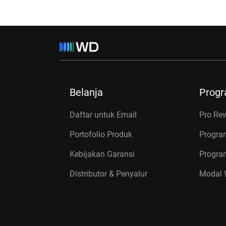
Belanja
Prog
Daftar untuk Email
Pro Re
Portofolio Produk
Progra
Kebijakan Garansi
Program
Distributor & Penyalur
Modal W