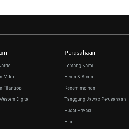
ram
Perusahaan
wards
Tentang Kami
m Mitra
Berita & Acara
 Filantropi
Kepemimpinan
estern Digital
Tanggung Jawab Perusahaan
Pusat Privasi
Blog