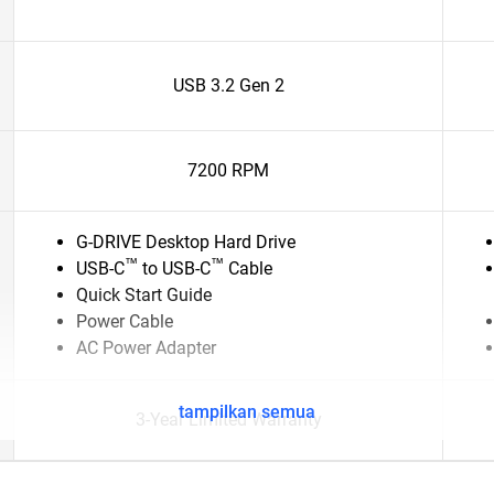
USB 3.2 Gen 2
7200 RPM
G-DRIVE Desktop Hard Drive
™
™
USB-C
to USB-C
Cable
Quick Start Guide
Power Cable
AC Power Adapter
tampilkan semua
3-Year Limited Warranty