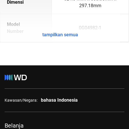
Dimensi
297.18mm
Model
0G04982-1
Number
tampilkan semua
bahasa Indonesia
Kawasan/Negara:
Belanja