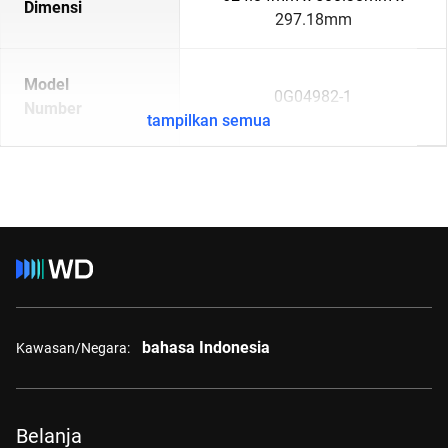
Dimensi
297.18mm
Model
0G04982-1
Number
tampilkan semua
bahasa Indonesia
Kawasan/Negara:
Belanja