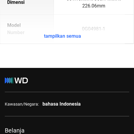
Dimensi
226.06mm
Model
0G04981-1
Number
tampilkan semua
bahasa Indonesia
Kawasan/Negara:
Belanja