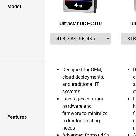
Model
Ultrastar DC HC310
Ul
Designed for OEM,
D
cloud deployments,
c
and traditional IT
a
systems
s
Leverages common
L
hardware and
h
firmware to minimize
f
Features
redundant testing
r
needs
n
Advanced format 4Kn
A