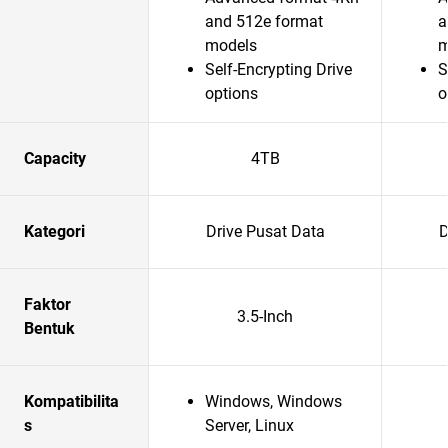
and 512e format
a
models
m
Self-Encrypting Drive
S
options
o
Capacity
4TB
Kategori
Drive Pusat Data
D
Faktor
3.5-Inch
Bentuk
Kompatibilita
Windows, Windows
s
Server, Linux