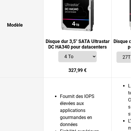
Modèle
Disque dur 3,5" SATA Ultrastar
Disque 
DC HA340 pour datacenters
p
327,99 €
L
t
Fournit des IOPS
O
élevées aux
s
applications
s
gourmandes en
L
données
m