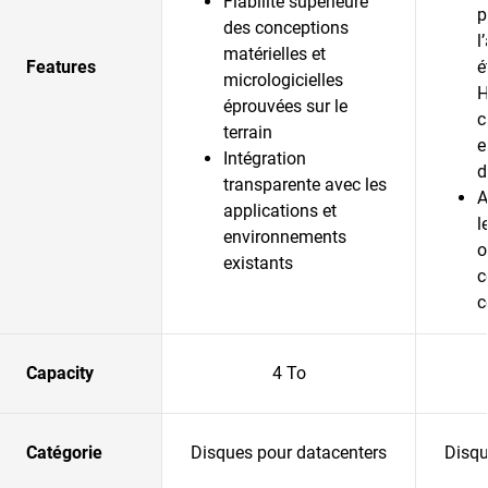
Fiabilité supérieure
p
des conceptions
l
matérielles et
Features
é
micrologicielles
H
éprouvées sur le
c
terrain
e
Intégration
d
transparente avec les
A
applications et
l
environnements
o
existants
c
c
Capacity
4 To
Catégorie
Disques pour datacenters
Disqu