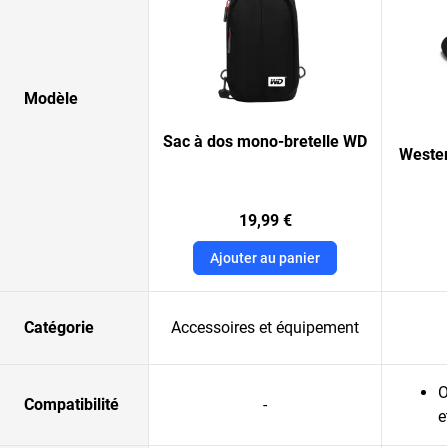
Modèle
Sac à dos mono-bretelle WD
Wester
19,99 €
Ajouter au panier
Catégorie
Accessoires et équipement
O
Compatibilité
-
e