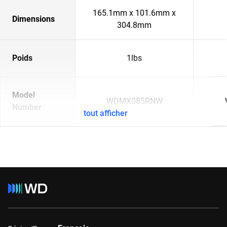
165.1mm x 101.6mm x
Dimensions
304.8mm
Poids
1lbs
Model
WDMX085RNW
Number
tout afficher