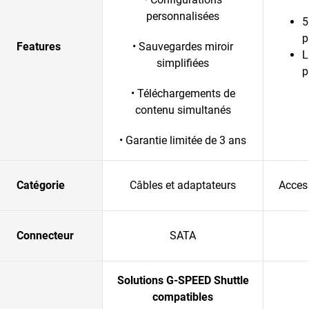
personnalisées
5
p
Features
• Sauvegardes miroir
L
simplifiées
p
• Téléchargements de
contenu simultanés
• Garantie limitée de 3 ans
Catégorie
Câbles et adaptateurs
Acces
Connecteur
SATA
Solutions G-SPEED Shuttle
compatibles