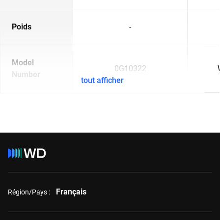
Poids
-
Model
0G10322
Number
tout afficher
Français
Région/Pays :